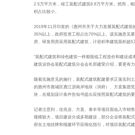
2.5万平方米，竣工装配式建筑8.8万平方米。然而，
积占比较小。
2019年11月印发的《惠州市关于大力发展装配式建
35%以上，政府投资工程占比70%以上。该实施意见
房、研发用房采用装配式建筑，计容积率建筑面积超5
“装配式建筑和绿色建筑一样都面临工程造价和建设成
建筑业协会装配式建筑分会会长郑建荣介绍，要更有力
随着实施意见的施行，装配式建筑配建要求正落实到土
的惠州市惠城区鹿江沥南岸地块（润府）、方直集团竞
块，在规划设计条件告知书提出应按照装配式建筑的要
记者注意到，佳兆业、方直、泰丰等项目面临入市销售
规模较大，项目建设分成多期建设，部分企业将装配式
府在土地挂牌和报建环节应细化指引，对项目装配式建