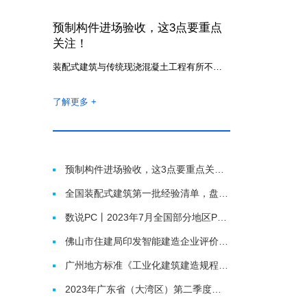
预制构件进场验收，这3点要重点
关注！
装配式建筑与传统现浇混凝土工程有所不同，装配式建筑需要从预制构件工厂采购构件，并运输到现场进行安装。在这个过程中，构件的进场施工是决定装配式建筑施工质量的重要阶段，构件质量管控尤其重要。
了解更多 +
预制构件进场验收，这3点要重点关注！
全国装配式建筑第一批经验清单，盘点珠三角被点赞的做法！
数说PC丨2023年7月全国部分地区PC预制构件价格信息
佛山市住建局印发智能建造企业评价指引（试行）
广州地方标准《工业化建筑建造规程》（DB 4401/T 220-2023）发布
2023年广东省（大湾区）第二季度装配式建筑预制构件价格信息