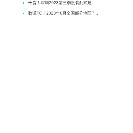
干货！深圳2023第三季度装配式建筑项目关键部品部件需求信息、产能与排期信息
数说PC丨2023年6月全国部分地区PC预制构件价格信息