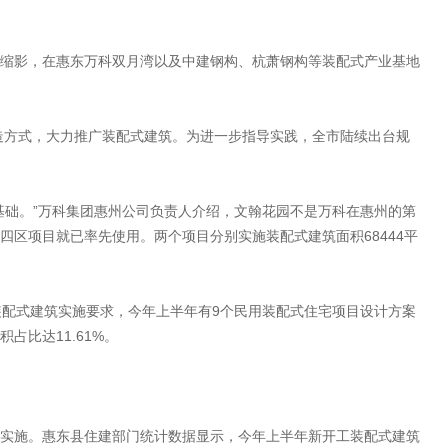
缩影，在惠东万科双月湾以及中建钢构、杭萧钢构等装配式产业基地
建造方式，大力推广装配式建筑。为进一步指导实践，全市陆续出台规
基础。”万科集团惠州公司负责人介绍，文翰花园不是万科在惠州的第
四区项目就已率先使用。两个项目分别实施装配式建筑面积68444平
装配式建筑实施要求，今年上半年有9个民用装配式住宅项目设计方案
占比达11.61%。
实施。惠东县住建部门统计数据显示，今年上半年新开工装配式建筑